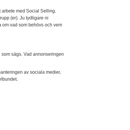
t arbete med Social Selling.
upp (er). Ju tydligare ni
 tala om vad som behövs och vem
vad som sägs. Vad annonseringen
i hanteringen av sociala medier,
elbundet.