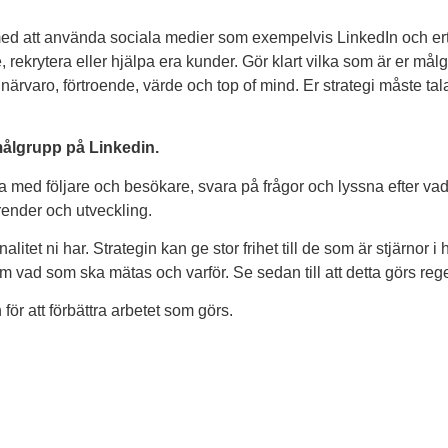
nå med att använda sociala medier som exempelvis LinkedIn och er
ekrytera eller hjälpa era kunder. Gör klart vilka som är er målgr
ätt närvaro, förtroende, värde och top of mind. Er strategi måste
målgrupp på Linkedin.
ra med följare och besökare, svara på frågor och lyssna efter 
render och utveckling.
itet ni har. Strategin kan ge stor frihet till de som är stjärnor 
om vad som ska mätas och varför. Se sedan till att detta görs reg
för att förbättra arbetet som görs.