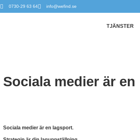
0730-29 63 64
info@wefind.se
TJÄNSTER
Sociala medier är en
Sociala medier är en lagsport.
Strategin är din laguppställning.