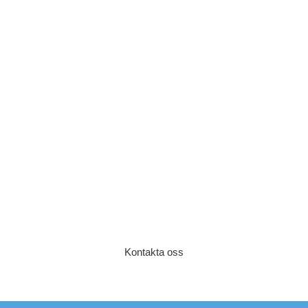
l ni veta mer om våra tjäns
kta oss idag så berättar vi mer och plockar fram ett förslag för ju
Kontakta oss