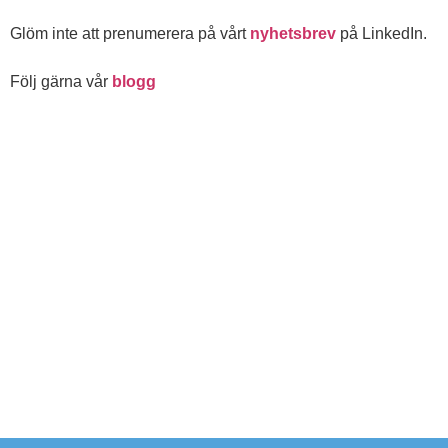
Glöm inte att prenumerera på vårt
nyhetsbrev
på LinkedIn.
Följ gärna vår
blogg
Glöm inte att prenumerera på vårt
nyhetsbrev
på LinkedIn
Vil
Konta