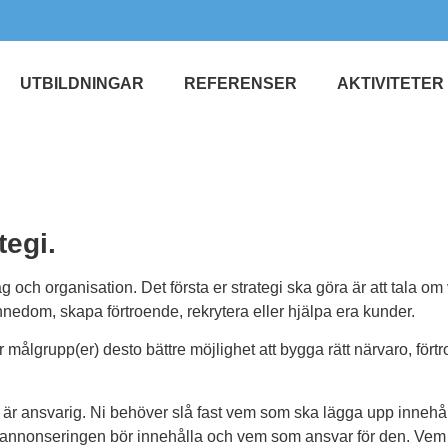
UTBILDNINGAR
REFERENSER
AKTIVITETER
tegi.
tag och organisation. Det första er strategi ska göra är att tala o
nedom, skapa förtroende, rekrytera eller hjälpa era kunder.
 er målgrupp(er) desto bättre möjlighet att bygga rätt närvaro, fö
r ansvarig. Ni behöver slå fast vem som ska lägga upp innehåll
 annonseringen bör innehålla och vem som ansvar för den. Vem s