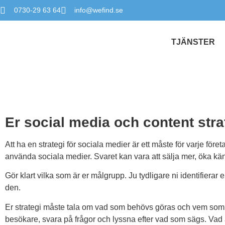
0730-29 63 64
info@wefind.se
TJÄNSTER
Er social media och content stra
Att ha en strategi för sociala medier är ett måste för varje före
använda sociala medier. Svaret kan vara att sälja mer, öka kän
Gör klart vilka som är er målgrupp. Ju tydligare ni identifierar
den.
Er strategi måste tala om vad som behövs göras och vem som ä
besökare, svara på frågor och lyssna efter vad som sägs. Vad