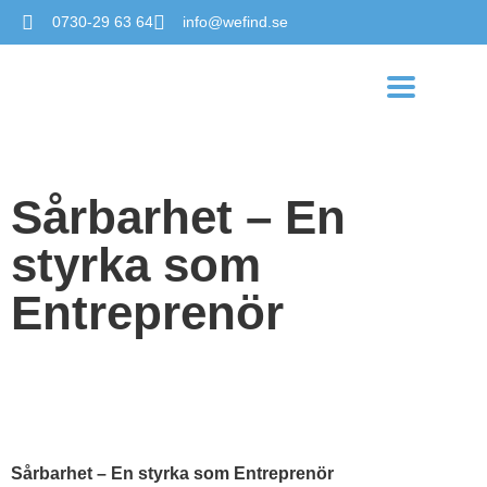
0730-29 63 64
info@wefind.se
Sårbarhet – En
styrka som
Entreprenör
Sårbarhet – En styrka som Entreprenör