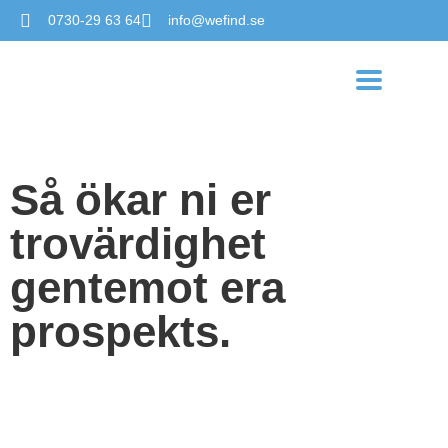
0730-29 63 64
info@wefind.se
Så ökar ni er
trovärdighet
gentemot era
prospekts.