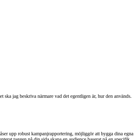
et ska jag beskriva närmare vad det egentligen är, hur den används.
 låser upp robust kampanjrapportering, möjliggör att bygga dina egna
nterat taggen på din sida skapa en audience baserat på en specifik