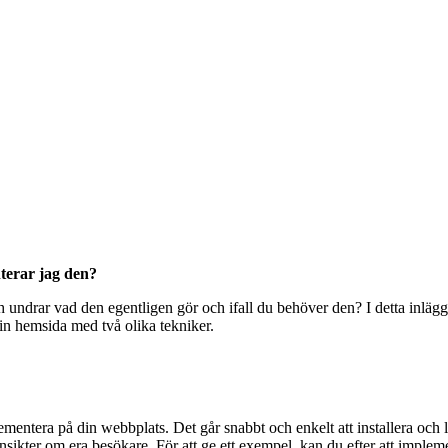
terar jag den?
 undrar vad den egentligen gör och ifall du behöver den? I detta inlägg
in hemsida med två olika tekniker.
mentera på din webbplats. Det går snabbt och enkelt att installera och
ikter om era besökare. För att ge ett exempel, kan du efter att impleme