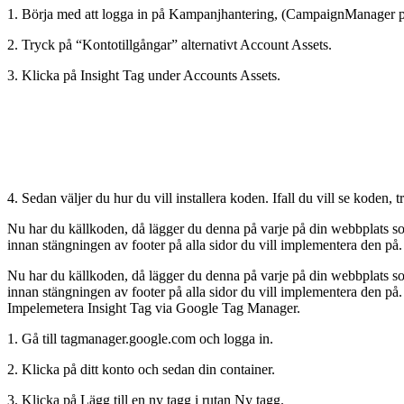
1. Börja med att logga in på Kampanjhantering, (CampaignManager på
2. Tryck på “Kontotillgångar” alternativt Account Assets.
3. Klicka på Insight Tag under Accounts Assets.
4. Sedan väljer du hur du vill installera koden. Ifall du vill se koden, t
Nu har du källkoden, då lägger du denna på varje på din webbplats so
innan stängningen av footer på alla sidor du vill implementera den på.
Nu har du källkoden, då lägger du denna på varje på din webbplats so
innan stängningen av footer på alla sidor du vill implementera den på.
Impelemetera Insight Tag via Google Tag Manager.
1. Gå till tagmanager.google.com och logga in.
2. Klicka på ditt konto och sedan din container.
3. Klicka på Lägg till en ny tagg i rutan Ny tagg.