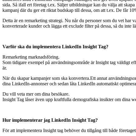
sida. Så ifall ert företag t.ex. Säljer utbildningar kan du välja att s
kampanj där du ger ett riktat budskap till dessa, om att t.ex. De får 10
Detta är en remarketing strategi. Nu når du personer som du vet har v
konverterade kunder och lägga ett exclude filter på dessa, så du inte 
Varför ska du implementera LinkedIn Insight Tag?
Remarketing marknadsföring.
Som tidigare exempel på användningsområde är Insight tag väldigt effe
är.
När du skapar kampanjer som ska konvertera.Ett annat användningsomr
dina LinkedIn-annonser och sedan låta LinkedIn automatiskt optimera 
Du vill veta mer om dina besökare.
Insight Tag låser även upp kraftfulla demografiska insikter om dina we
Hur implementerar jag LinkedIn Insight Tag?
För att implementera Insight tag behöver du tillgång till både företa