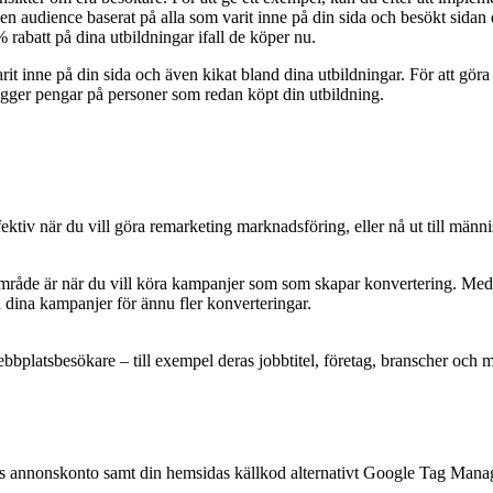
kapa en audience baserat på alla som varit inne på din sida och besökt si
% rabatt på dina utbildningar ifall de köper nu.
arit inne på din sida och även kikat bland dina utbildningar. För att g
lägger pengar på personer som redan köpt din utbildning.
ktiv när du vill göra remarketing marknadsföring, eller nå ut till männ
åde är när du vill köra kampanjer som som skapar konvertering. Med I
dina kampanjer för ännu fler konverteringar.
bbplatsbesökare – till exempel deras jobbtitel, företag, branscher och m
gets annonskonto samt din hemsidas källkod alternativt Google Tag Manag