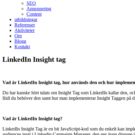
SEO
Annonsering
Content
utbildningar
Referenser
Aktiviteter
Om
Blogg
Kontakt
LinkedIn Insight tag
Vad är LinkedIn Insight tag, hur används den och hur implemen
Du har kanske hört talats om Insight Tag som LinkedIn kallar den, och
Ifall du behöver den samt hur man implementerar Insight Taggen på d
Vad är LinkedIn Insight tag?
LinkedIn Insight Tag är en bit JavaScript-kod som du enkelt kan imple
audiences inuti i Linkedin Campaign Manager, den ger även djupare ins