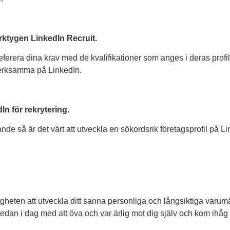
erktygen LinkedIn Recruit.
erera dina krav med de kvalifikationer som anges i deras profil
verksamma på LinkedIn.
In för rekrytering.
e så är det värt att utveckla en sökordsrik företagsprofil på Li
ligheten att utveckla ditt sanna personliga och långsiktiga varumä
 redan i dag med att öva och var ärlig mot dig själv och kom ihåg 