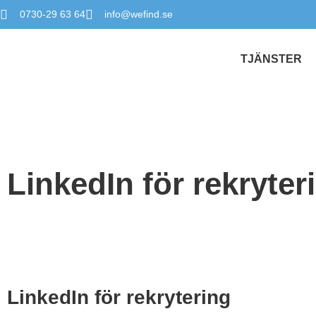
0730-29 63 64
info@wefind.se
TJÄNSTER
LinkedIn för rekryter
LinkedIn för rekrytering